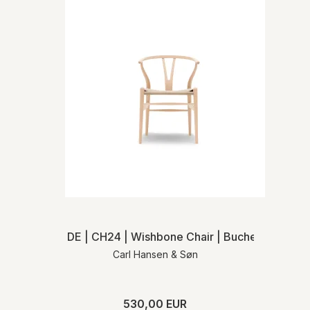
Zusammenhang mit der Rücksendung der
Waren. Sie tragen das Risiko des Artikels
ab dem Zeitpunkt der Lieferung des
Artikels.
Detaillierte Liefer- und
Rücksendeinformationen finden Sie in
unseren
Allgemeinen
Geschäftsbedingungen
.
DE | CH24 | Wishbone Chair | Buche seife | Na
Carl Hansen & Søn
530,00 EUR