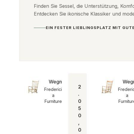
Finden Sie Sessel, die Unterstützung, Komf
Entdecken Sie ikonische Klassiker und mo
EIN FESTER LIEBLINGSPLATZ MIT GU
Wegner J16 Rocking Chair | Eiche sei
Wegn
2
Frederici
Frederic
.
a
a
0
Furniture
Furnitur
5
0
,
0