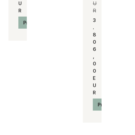
U
U
R
R
3
Produkt anzeigen
.
8
0
6
,
0
0
E
U
R
Produkt anzeig