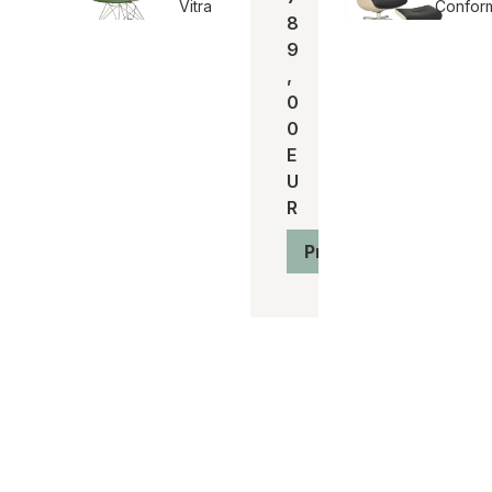
Vitra
Confor
8
9
,
0
0
E
U
R
Produkt anzeigen