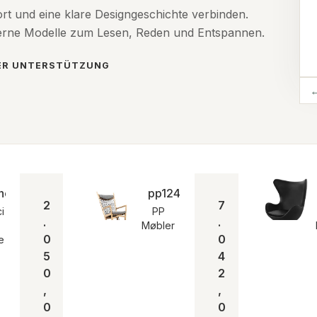
ort und eine klare Designgeschichte verbinden.
derne Modelle zum Lesen, Reden und Entspannen.
TER UNTERSTÜTZUNG
fe | MH
er J16 Rocking Chair | Eiche geölt | MH
pp124 Schaukelstuhl
2
7
i
PP
.
.
Møbler
0
0
e
5
4
0
2
,
,
0
0