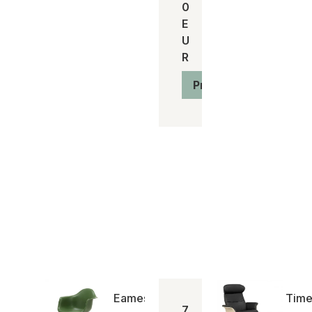
0
E
U
R
Produkt anzeigen
Eames Plastic Armchair (RAR) Schauk
Time
7