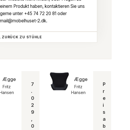
einem Produkt haben, kontaktieren Sie uns
gerne unter
+45 74 72 20 81
oder
mail@mobelhuset-2.dk
.
ZURÜCK ZU STÜHLE
Ægget™ | Essential leder | MH
Ægget™ I Stoff Hallingdal 
7
P
Fritz
Fritz
.
r
Hansen
Hansen
0
e
2
i
9
s
,
a
0
b