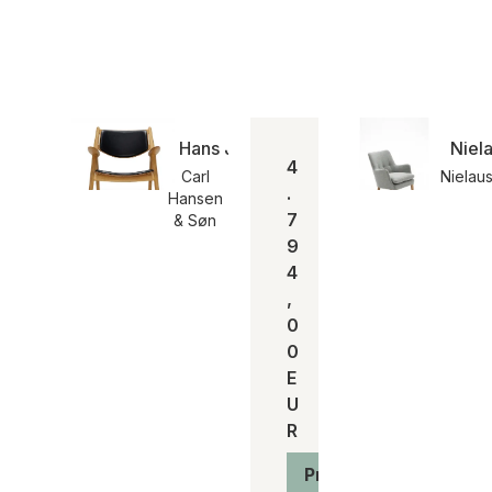
Hans J. Wegner CH28 Sesselgestell 
Niel
4
Carl
Nielau
.
Hansen
7
& Søn
9
4
,
0
0
E
U
R
Produkt anzeigen