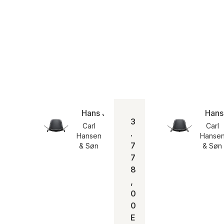
Hans J. Wegner Sessel CH07 | Eiche 
Hans
3
Carl
Carl
.
Hansen
Hanse
7
& Søn
& Søn
7
8
,
0
0
E