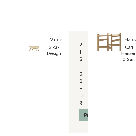
Monet Fußschemel | Indoor
Hans
2
Sika-
Carl
1
Design
Hanse
6
& Søn
,
0
0
E
U
R
Produkt anzeigen