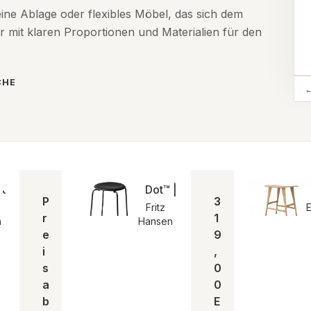
eine Ablage oder flexibles Möbel, das sich dem
 mit klaren Proportionen und Materialien für den
CHE
 J. Wegner | CH53 I Eiche
Dot™ | Fritz Hansen
P
3
Fritz
E
r
1
n
Hansen
e
9
i
,
s
0
a
0
b
E