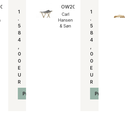
00 | Kernleder natur
OW2000 | Seife, Kernleder sc
1
1
Carl
.
.
n
Hansen
5
5
& Søn
8
8
4
4
,
,
0
0
0
0
E
E
U
U
R
R
Produkt anzeigen
Produkt anzeig