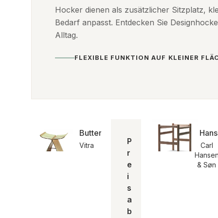
Hocker dienen als zusätzlicher Sitzplatz, kl
Bedarf anpasst. Entdecken Sie Designhocker
Alltag.
FLEXIBLE FUNKTION AUF KLEINER FLÄ
Butterfly Stool
Hans
P
Vitra
Carl
r
Hanse
e
& Søn
i
s
a
b