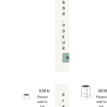
8
6
6
,
0
0
E
U
R
Produkt anzeigen
S38 kleiner Hocker- Egon Eiermann
SB38
P
Please
Please
r
wait to
wait to
e
be
be