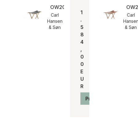
OW2000 | Öl, Kernleder schwarz
OW20
1
Carl
Carl
.
Hansen
Hanse
5
& Søn
& Søn
8
4
,
0
0
E
U
R
Produkt anzeigen