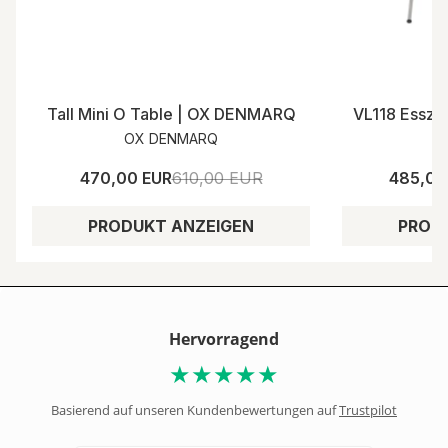
Tall Mini O Table | OX DENMARQ
VL118 Esszim
OX DENMARQ
470,00 EUR
610,00 EUR
485,00
PRODUKT ANZEIGEN
PROD
Hervorragend
★★★★★
Basierend auf unseren Kundenbewertungen auf
Trustpilot