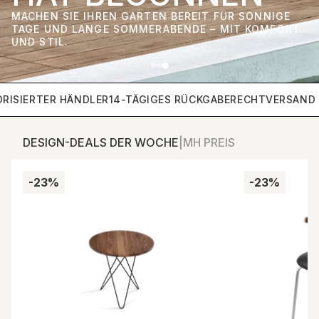
MACHEN SIE IHREN GARTEN BEREIT FÜR SONNIGE
TAGE UND LANGE SOMMERABENDE – MIT KOMFORT
UND STIL.
ISIERTER HÄNDLER
14-TÄGIGES RÜCKGABERECHT
VERSAND A
DESIGN-DEALS DER WOCHE
|
MH PREIS
-23%
-23%