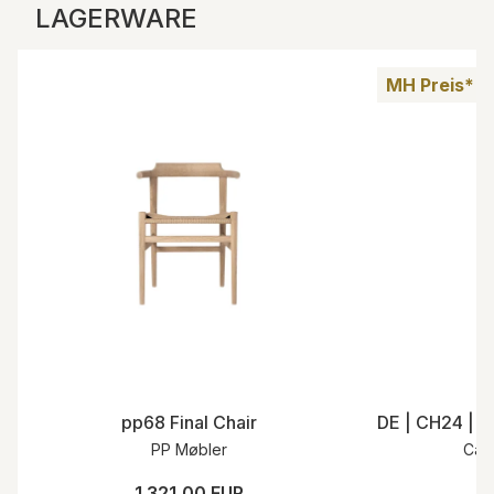
LAGERWARE
MH Preis*
pp68 Final Chair
PP Møbler
Car
1.321,00 EUR
5