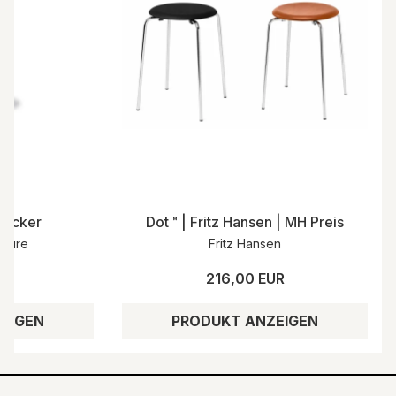
Hocker
Dot™ | Fritz Hansen | MH Preis
iture
Fritz Hansen
UR
216,00 EUR
EIGEN
PRODUKT ANZEIGEN