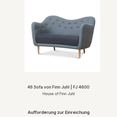
Waren. Sie tragen das Risiko des Artikels
ab dem Zeitpunkt der Lieferung des
Artikels.
Detaillierte Liefer- und
Rücksendeinformationen finden Sie in
unseren
Allgemeinen
Geschäftsbedingungen
.
46 Sofa von Finn Juhl | FJ 4600
House of Finn Juhl
Aufforderung zur Einreichung