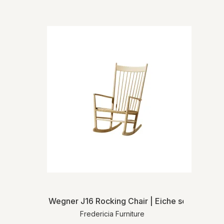
haben, dass Sie Ihren Kauf stornieren
möchten, zurückgegeben werden. Sie
tragen die unmittelbaren Kosten im
Zusammenhang mit der Rücksendung der
Waren. Sie tragen das Risiko des Artikels
ab dem Zeitpunkt der Lieferung des
Artikels.
Detaillierte Liefer- und
Rücksendeinformationen finden Sie in
unseren
Allgemeinen
Geschäftsbedingungen
.
Wegner J16 Rocking Chair | Eiche seife | MH
Fredericia Furniture